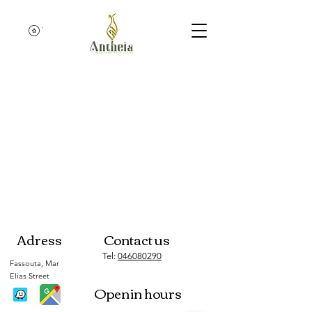
נקודות בקיס
Adress
Contact us
Tel:
046080290
Fassouta, Mar
Elias Street
Openin hours