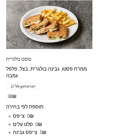
טוסט בולגרית
ממרח פסטו, גבינה בולגרית, בצל, פלפל
גמבה
Vegetarian
‏38 ‏₪
תוספת לפי בחירה
‏0 ‏₪
צ'יפס
‏0 ‏₪
סלט עלים
‏5 ‏₪
צ'יפס גבינה