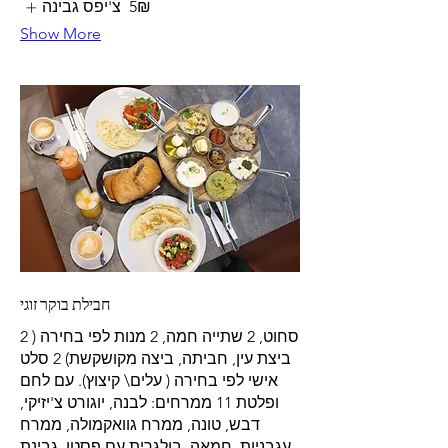
‏5 ‏₪
צ'יפס גבינה
Show More
חבילת בוקר זוגי
2 סחוט, 2 שתייה חמה, 2 מנות לפי בחירה (
ביצת עין, חביתה, ביצה מקושקשת) 2 סלט
אישי לפי בחירה ( עלים\ קיצוץ). עם לחם
ופלטת 11 ממרחים: לבנה, יוגורט צ'יזיקי,
דבש, טונה, ממרח גוואקמולה, ממרח
עגבניות, חמאה, בולגרית עם פסטו, גבינת