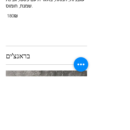
שמנת, חומוס.
‏180 ‏₪
בראנצ'ים
ברוסקטה סלמון מעושן