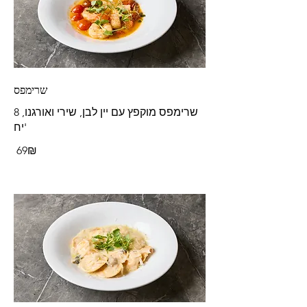
שרימפס
שרימפס מוקפץ עם יין לבן, שירי ואורגנו, 8
יח'
‏69 ‏₪