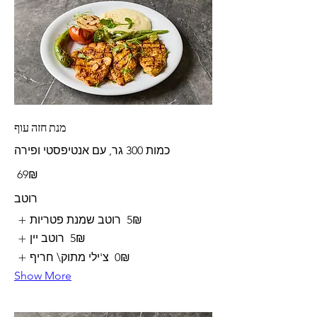
מנת חזה עוף
כמות 300 גר, עם אנטיפסטי ופירה
‏69 ‏₪
רוטב
‏5 ‏₪
רוטב שמנת פטריות
‏5 ‏₪
רוטב יין
‏0 ‏₪
צ'ילי מתוק\ חריף
Show More