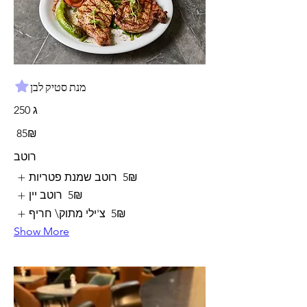
מנת סטיק לבן
250 ג
‏85 ‏₪
רוטב
‏5 ‏₪
רוטב שמנת פטריות
‏5 ‏₪
רוטב יין
‏5 ‏₪
צ'ילי מתוק\ חריף
Show More