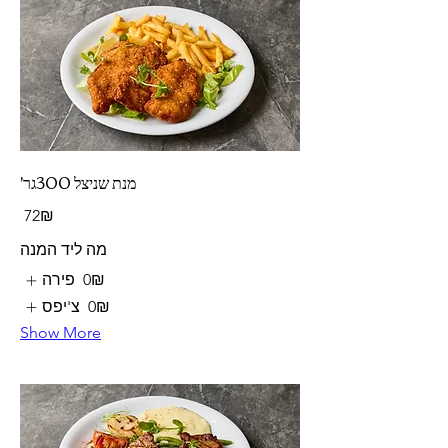
'מנת שניצל 300גר
‏72 ‏₪
מה ליד המנה
‏0 ‏₪
פירה
‏0 ‏₪
צ'יפס
Show More