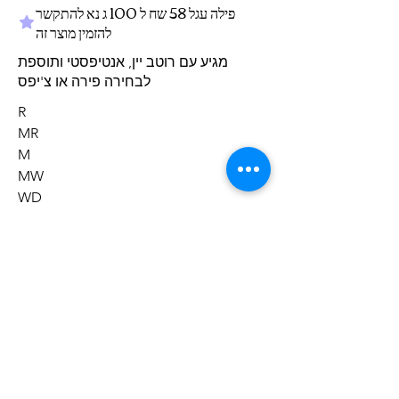
פילה עגל 58 שח ל 100 ג נא להתקשר
להזמין מוצר זה
מגיע עם רוטב יין, אנטיפסטי ותוספת
לבחירה פירה או צ'יפס
R
MR
M
MW
WD
מה ליד המנה
‏0 ‏₪
פירה
‏0 ‏₪
צ'יפס