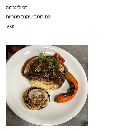
רביולי גבינות
עם רוטב שמנת פטריות
‏65 ‏₪