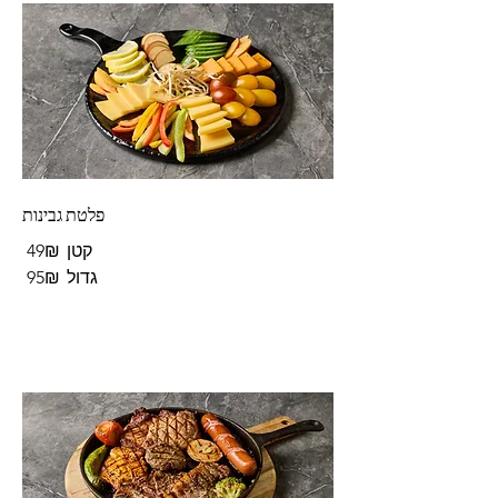
פלטת גבינות
קטן
‏49 ‏₪
גדול
‏95 ‏₪