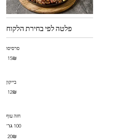
פלטה לפי בחירת הלקוח
סרסיסו
‏15 ‏₪
בייקון
‏12 ‏₪
חזה עוף
100 גר'
‏20 ‏₪