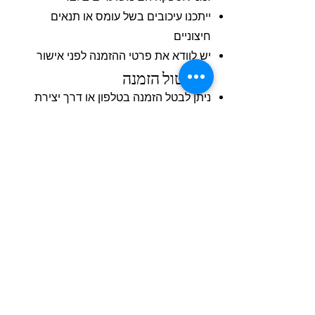
ייתכנו עיכובים בשל עומס או תנאים
חיצוניים
יש לוודא את פרטי ההזמנה לפני אישור
4. ביטול הזמנה
ניתן לבטל הזמנה בטלפון או דרך יצירת
קשר כאשר לא התחלנו בהזמנה ולא אושרנו
אותה
המסעדה שומרת לעצמה את הזכות לקבוע
מדיניות ביטולים בהתאם למקרה
5. אחריות
המסעדה עושה כל מאמץ לספק מידע
מדויק באתר
ייתכנו טעויות בתפריט, מחירים או זמינות
6. שינויים
המסעדה רשאית לעדכן את תנאי השימוש