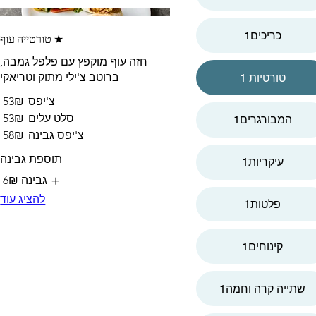
★ טורטייה עוף
1כריכים
חזה עוף מוקפץ עם פלפל גמבה,
ברוטב צ'ילי מתוק וטריאקי
טורטיות 1
צ'יפס
‏53 ‏₪
סלט עלים
‏53 ‏₪
המבורגרים1
צ'יפס גבינה
‏58 ‏₪
תוספת גבינה
עיקריות1
גבינה
‏6 ‏₪
להציג עוד
1פלטות
קינוחים1
שתייה קרה וחמה1